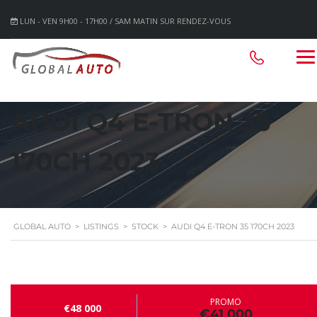
LUN - VEN 9H00 - 17H00 / SAM MATIN SUR RENDEZ-VOUS
AUDI Q4 E-TRON 35
170CH 2023
GLOBAL AUTO
>
LISTINGS
>
STOCK
>
AUDI Q4 E-TRON 35 170CH 2023
PROMO
€48 000
€41 000