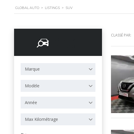
GLOBAL AUTO
>
LISTINGS
>
SUV
CLASSÉ PAR:
Options de
recherche
Marque
Modèle
Année
Max Kilométrage