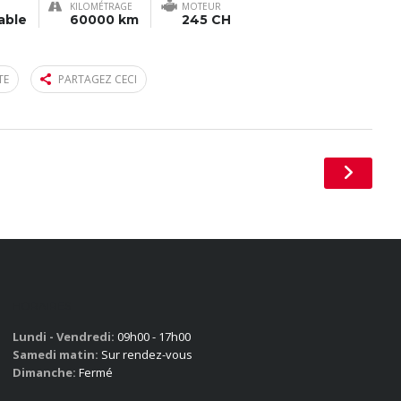
KILOMÉTRAGE
MOTEUR
able
60000 km
245 CH
TE
PARTAGEZ CECI
HORAIRES
Lundi - Vendredi:
09h00 - 17h00
Samedi matin:
Sur rendez-vous
Dimanche:
Fermé