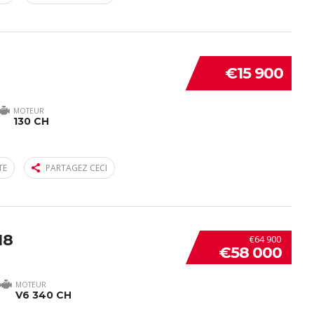
€15 900
MOTEUR
130 CH
TE
PARTAGEZ CECI
18
€64 900
€58 000
MOTEUR
V6 340 CH