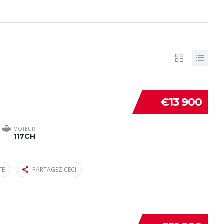
€13 900
MOTEUR
117CH
TE
PARTAGEZ CECI