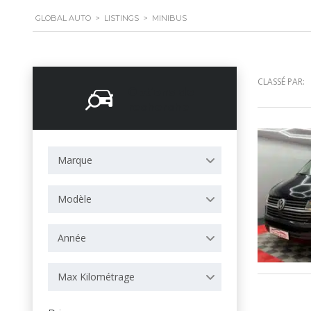
GLOBAL AUTO
>
LISTINGS
>
MINIBUS
CLASSÉ PAR:
Options de
recherche
Marque
Modèle
Année
Max Kilométrage