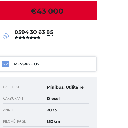
€43 000
0594 30 63 85
*******
MESSAGE US
CARROSSERIE
Minibus, Utilitaire
CARBURANT
Diesel
ANNÉE
2023
KILOMÉTRAGE
150km