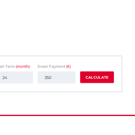
oan Term
(month)
Down Payment
(€)
CALCULATE