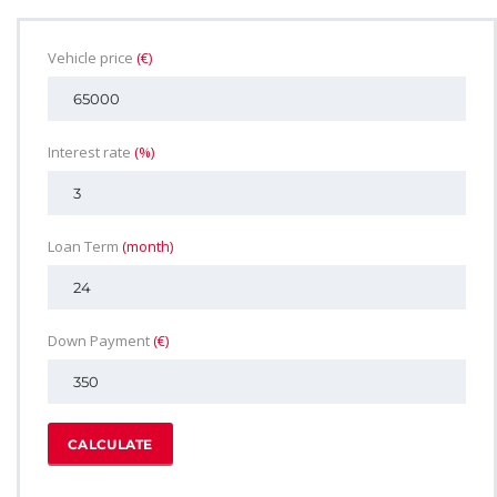
Vehicle price
(€)
Interest rate
(%)
Loan Term
(month)
Down Payment
(€)
CALCULATE