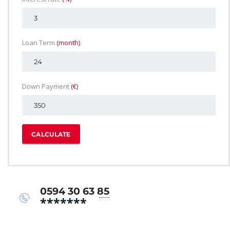
Loan Term
(month)
Down Payment
(€)
CALCULATE
0594 30 63 85
*******