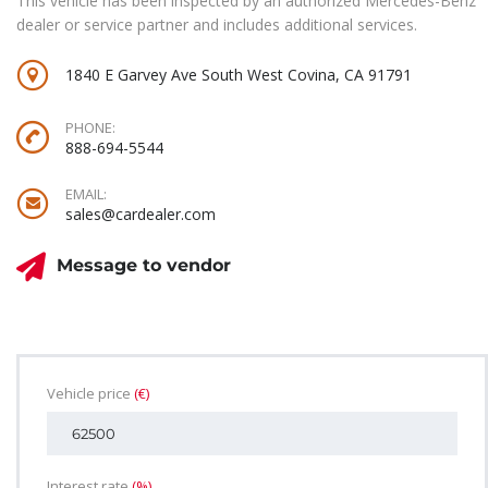
This vehicle has been inspected by an authorized Mercedes-Benz
dealer or service partner and includes additional services.
1840 E Garvey Ave South West Covina, CA 91791
PHONE:
888-694-5544
EMAIL:
sales@cardealer.com
Message to vendor
Vehicle price
(€)
Interest rate
(%)