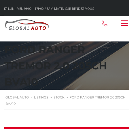
LUN - VEN 9H00 - 17H00 / SAM MATIN SUR RENDEZ-VOUS
FORD RANGER
TREMOR 2.0 205CH
BVA10
GLOBAL AUTO
>
LISTINGS
>
STOCK
>
FORD RANGER TREMOR 2.0 205CH
BVA10