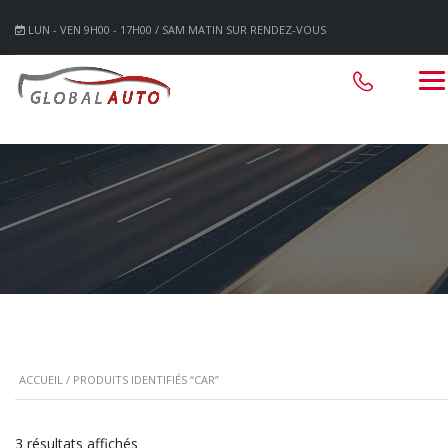
LUN - VEN 9H00 - 17H00 / SAM MATIN SUR RENDEZ-VOUS
CAR
ACCUEIL
/ PRODUITS IDENTIFIÉS “CAR”
3 résultats affichés