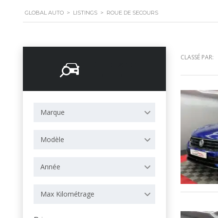
GLOBAL AUTO
>
LISTINGS
>
ROUE DE SECOURS
CLASSÉ PAR:
Options de
recherche
Marque
Modèle
Année
Max Kilométrage