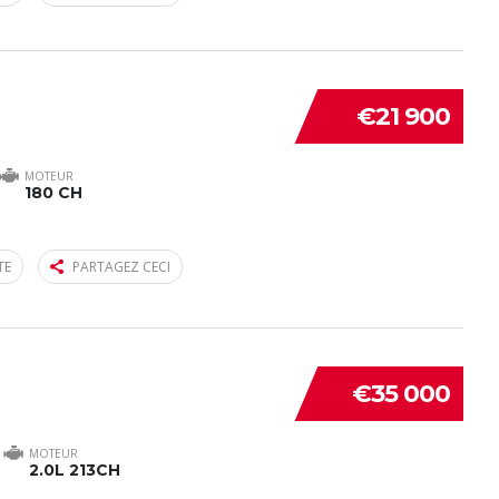
€21 900
MOTEUR
180 CH
TE
PARTAGEZ CECI
€35 000
MOTEUR
2.0L 213CH