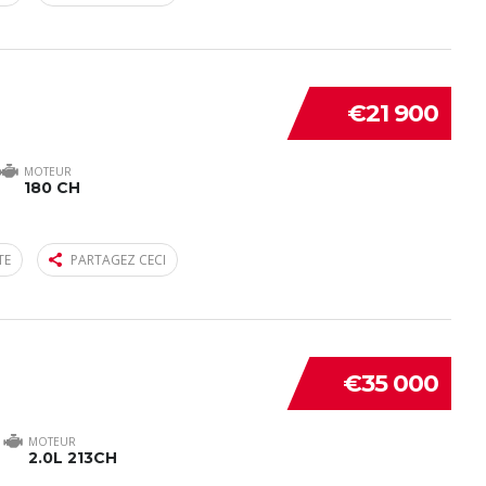
€21 900
MOTEUR
180 CH
TE
PARTAGEZ CECI
€35 000
MOTEUR
2.0L 213CH