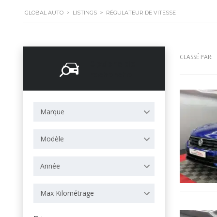
GLOBAL AUTO
>
LISTINGS
>
RÉGULATEUR DE VITESSE
CLASSÉ PAR:
Options de
recherche
Marque
Modèle
Année
Max Kilométrage