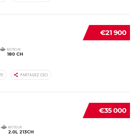
€21 900
MOTEUR
180 CH
TE
PARTAGEZ CECI
€35 000
MOTEUR
2.0L 213CH