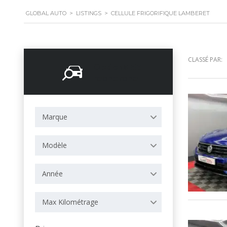
GLOBAL AUTO
>
LISTINGS
>
CELLULE FRIGORIFIQUE LAMBERET
CLASSÉ PAR:
Options de
recherche
Marque
Modèle
Année
Max Kilométrage