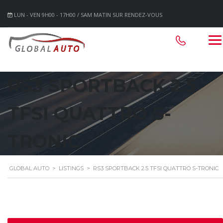
LUN - VEN 9H00 - 17H00 / SAM MATIN SUR RENDEZ-VOUS
RS3 SPORTBACK 2.5
TFSI QUATTRO S-
TRONIC
GLOBAL AUTO
>
LISTINGS
>
RS3 SPORTBACK 2.5 TFSI QUATTRO S-TRONIC