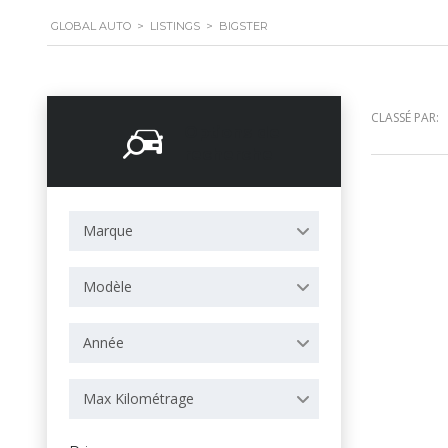
GLOBAL AUTO
>
LISTINGS
>
BIGSTER
CLASSÉ PAR:
Options de
recherche
Marque
Modèle
Année
Max Kilométrage