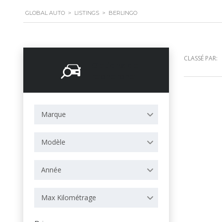
GLOBAL AUTO
>
LISTINGS
>
BERLINGO
CLASSÉ PAR:
Options de
recherche
Marque
Modèle
Année
Max Kilométrage