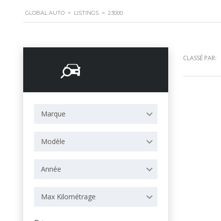
GLOBAL AUTO
>
LISTINGS
>
23000
CLASSÉ PAR:
Options de
recherche
Marque
Modèle
Année
Max Kilométrage