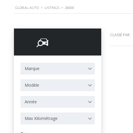
GLOBAL AUTO
>
LISTINGS
>
26000
CLASSÉ PAR:
Options de
recherche
Marque
Modèle
Année
Max Kilométrage