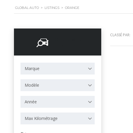
GLOBAL AUTO
>
LISTINGS
>
ORANGE
CLASSÉ PAR:
Options de
recherche
Marque
Modèle
Année
Max Kilométrage