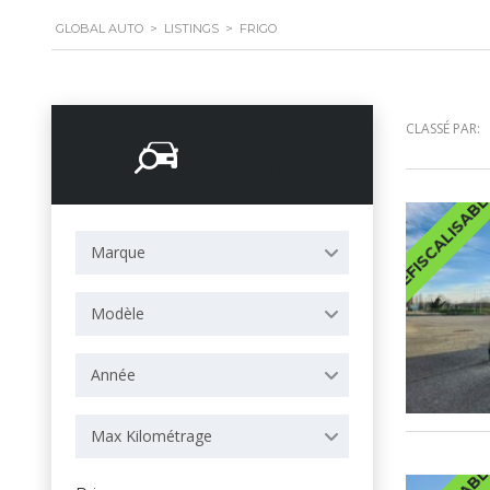
GLOBAL AUTO
>
LISTINGS
>
FRIGO
CLASSÉ PAR:
Options de
recherche
DEFISCALISAB
Marque
Modèle
Année
Max Kilométrage