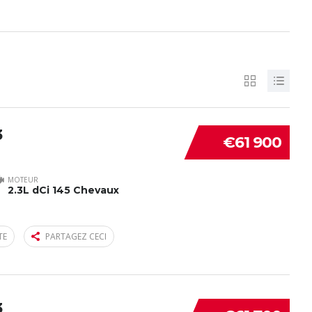
3
€61 900
MOTEUR
2.3L dCi 145 Chevaux
TE
PARTAGEZ CECI
3